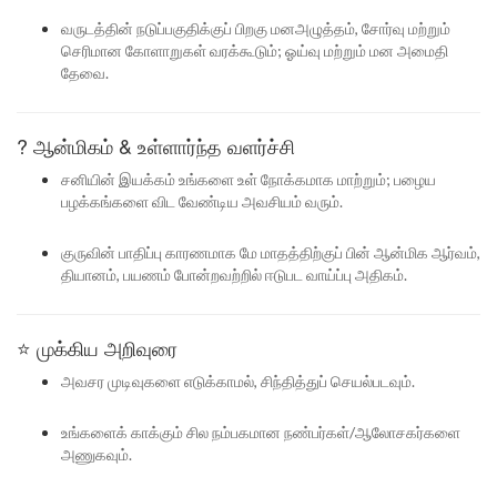
வருடத்தின் நடுப்பகுதிக்குப் பிறகு மனஅழுத்தம், சோர்வு மற்றும்
செரிமான கோளாறுகள் வரக்கூடும்; ஓய்வு மற்றும் மன அமைதி
தேவை.
?️ ஆன்மிகம் & உள்ளார்ந்த வளர்ச்சி
சனியின் இயக்கம் உங்களை உள் நோக்கமாக மாற்றும்; பழைய
பழக்கங்களை விட வேண்டிய அவசியம் வரும்.
குருவின் பாதிப்பு காரணமாக மே மாதத்திற்குப் பின் ஆன்மிக ஆர்வம்,
தியானம், பயணம் போன்றவற்றில் ஈடுபட வாய்ப்பு அதிகம்.
⭐ முக்கிய அறிவுரை
அவசர முடிவுகளை எடுக்காமல், சிந்தித்துப் செயல்படவும்.
உங்களைக் காக்கும் சில நம்பகமான நண்பர்கள்/ஆலோசகர்களை
அணுகவும்.